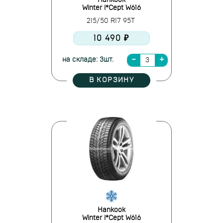
Hankook
Winter i*Cept W616
215/50 R17 95T
10 490 ₽
на складе: 3шт.
В КОРЗИНУ
Hankook
Winter i*Cept W616