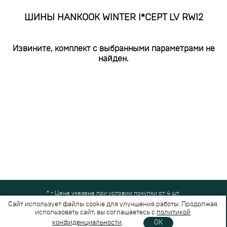
ШИНЫ HANKOOK WINTER I*CEPT LV RW12
Извините, комплект с выбранными параметрами не
найден.
* - Цена указана при условии покупки от 4 шт.
Все права защищены © 2024-2026,
Шинный Маркет
(ООО "Безопасные
Сайт использует файлы cookie для улучшения работы. Продолжая
шины")
использовать сайт, вы соглашаетесь с
политикой
Вся представленная на сайте информация носит справочный характер и не
конфиденциальности
.
OK