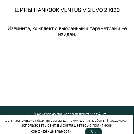
ШИНЫ HANKOOK VENTUS V12 EVO 2 K120
Извините, комплект с выбранными параметрами не
найден.
* - Цена указана при условии покупки от 4 шт.
Все права защищены © 2024-2026,
Шинный Маркет
(ООО "Безопасные
Сайт использует файлы cookie для улучшения работы. Продолжая
шины")
использовать сайт, вы соглашаетесь с
политикой
Вся представленная на сайте информация носит справочный характер и не
конфиденциальности
.
OK