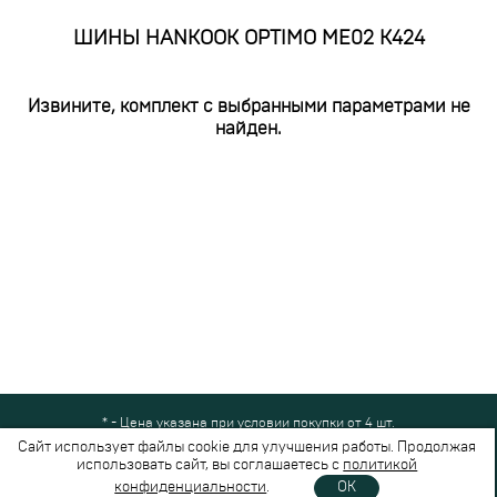
ШИНЫ HANKOOK OPTIMO ME02 K424
Извините, комплект с выбранными параметрами не
найден.
* - Цена указана при условии покупки от 4 шт.
Все права защищены © 2024-2026,
Шинный Маркет
(ООО "Безопасные
Сайт использует файлы cookie для улучшения работы. Продолжая
шины")
использовать сайт, вы соглашаетесь с
политикой
Вся представленная на сайте информация носит справочный характер и не
конфиденциальности
.
OK