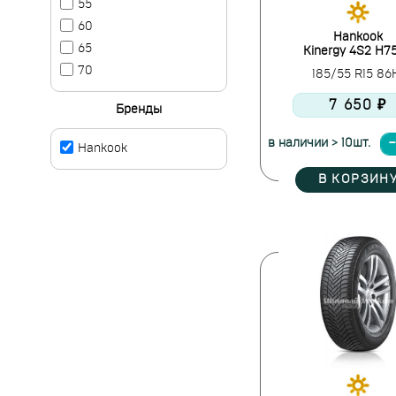
55
60
Hankook
65
Kinergy 4S2 H7
70
185/55 R15 8
7 650 ₽
Бренды
в наличии > 10шт.
Hankook
В КОРЗИН