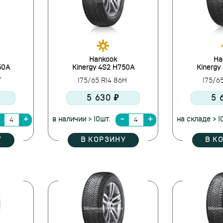
Hankook
Ha
50A
Kinergy 4S2 H750A
Kinergy
T
175/65 R14 86H
175/6
5 630 ₽
5 
в наличии > 10шт.
на складе > 1
У
В КОРЗИНУ
В К