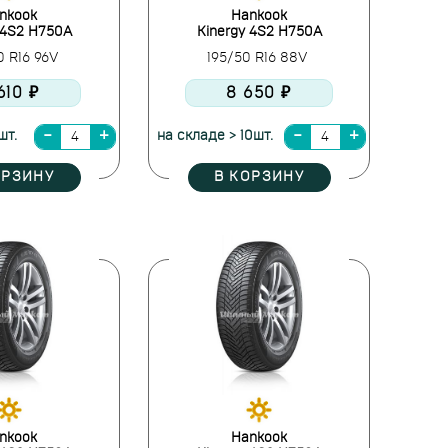
nkook
Hankook
 4S2 H750A
Kinergy 4S2 H750A
0 R16 96V
195/50 R16 88V
610 ₽
8 650 ₽
шт.
на складе > 10шт.
ОРЗИНУ
В КОРЗИНУ
nkook
Hankook