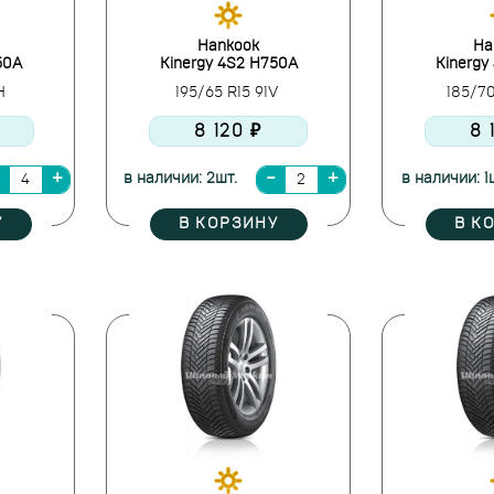
Hankook
Ha
50A
Kinergy 4S2 H750A
Kinergy
6H
195/65 R15 91V
185/7
8 120 ₽
8 
в наличии: 2шт.
в наличии: 1
У
В КОРЗИНУ
В К