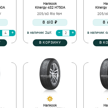
Hankook
Ha
50A
Kinergy 4S2 H750A
Kinergy
7V
205/60 R16 96H
205/6
8 610 ₽
8 
в наличии: 2шт.
в наличии: 4
У
В КОРЗИНУ
В К
Hankook
Ha