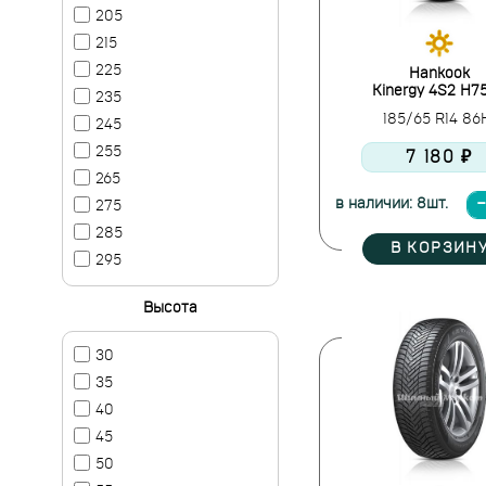
205
215
225
Hankook
Kinergy 4S2 H7
235
185/65 R14 8
245
255
7 180 ₽
265
в наличии: 8шт.
275
285
В КОРЗИН
295
Высота
30
35
40
45
50