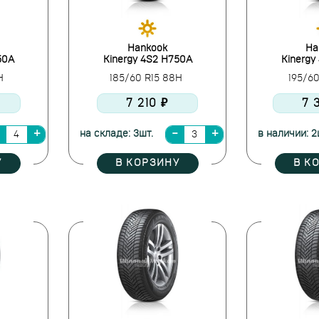
Hankook
Ha
50A
Kinergy 4S2 H750A
Kinergy
6H
185/60 R15 88H
195/6
7 210 ₽
7 
на складе: 3шт.
в наличии: 2
У
В КОРЗИНУ
В К