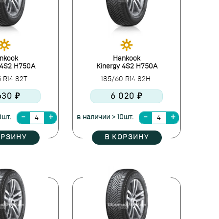
nkook
Hankook
 4S2 H750A
Kinergy 4S2 H750A
5 R14 82T
185/60 R14 82H
630 ₽
6 020 ₽
0шт.
в наличии > 10шт.
ОРЗИНУ
В КОРЗИНУ