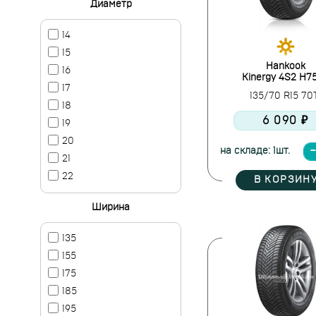
Диаметр
14
15
Hankook
16
Kinergy 4S2 H7
17
135/70 R15 7
18
6 090 ₽
19
20
на складе: 1шт.
21
22
В КОРЗИН
Ширина
135
155
175
185
195