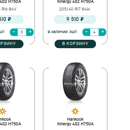
 4S2 H750A
Kinergy 4S2 H750A
5 R16 84V
205/40 R17 84W
510 ₽
9 510 ₽
шт.
в наличии: 6шт.
ОРЗИНУ
В КОРЗИНУ
nkook
Hankook
 4S2 H750A
Kinergy 4S2 H750A