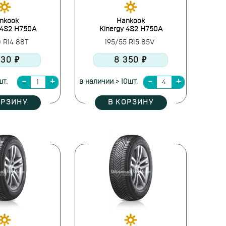
nkook
Hankook
 4S2 H750A
Kinergy 4S2 H750A
0 R14 88T
195/55 R15 85V
130 ₽
8 350 ₽
шт.
в наличии > 10шт.
ОРЗИНУ
В КОРЗИНУ