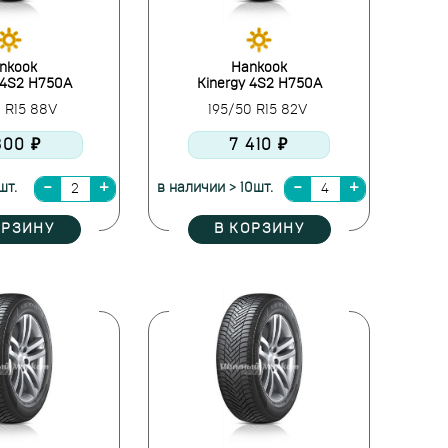
nkook
Hankook
 4S2 H750A
Kinergy 4S2 H750A
0 R15 88V
195/50 R15 82V
300 ₽
7 410 ₽
шт.
в наличии > 10шт.
ОРЗИНУ
В КОРЗИНУ