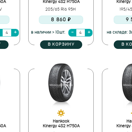
50A
Kinergy 4S2 H750A
Kinergy
4V
205/65 R16 95H
195/4
8 860 ₽
9 
в наличии > 10шт.
на складе: 3
У
В КОРЗИНУ
В К
Hankook
Ha
50A
Kinergy 4S2 H750A
Kinergy