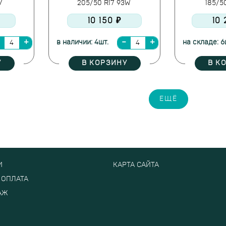
9V
205/50 R17 93W
185/5
10 150 ₽
10 
в наличии: 4шт.
на складе: 6
У
В КОРЗИНУ
В К
ЕЩЁ
И
КАРТА САЙТА
 ОПЛАТА
АЖ