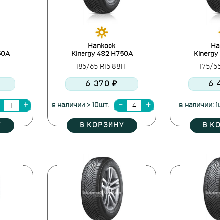
Hankook
Ha
50A
Kinergy 4S2 H750A
Kinergy
0T
185/65 R15 88H
175/5
6 370 ₽
6 
в наличии > 10шт.
в наличии: 1
У
В КОРЗИНУ
В К