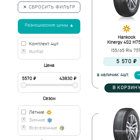
✕ СБРОСИТЬ ФИЛЬТР
Разноширокие шины ▲
Hankook
Kinergy 4S2 H7
Комплект 4шт.
155/65 R14 75
Runflat
5 570 ₽
Цена
в наличии: 4шт.
В КОРЗИН
Сезон
Летние
Зимние
Всесезонные