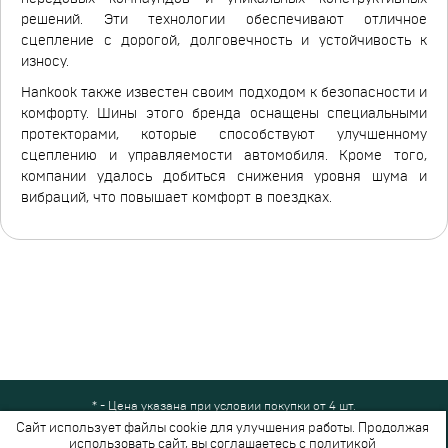
решений. Эти технологии обеспечивают отличное
сцепление с дорогой, долговечность и устойчивость к
износу.
Hankook также известен своим подходом к безопасности и
комфорту. Шины этого бренда оснащены специальными
протекторами, которые способствуют улучшенному
сцеплению и управляемости автомобиля. Кроме того,
компании удалось добиться снижения уровня шума и
вибраций, что повышает комфорт в поездках.
* - Цена указана при условии покупки от 4 шт.
Все права защищены © 2024-2026,
Шинный Маркет
(ООО "Безопасные
Сайт использует файлы cookie для улучшения работы. Продолжая
шины")
использовать сайт, вы соглашаетесь с
политикой