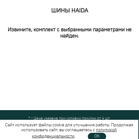
ШИНЫ HAIDA
Извините, комплект с выбранными параметрами не
найден.
* - Цена указана при условии покупки от 4 шт.
Все права защищены © 2024-2026,
Шинный Маркет
(ООО "Безопасные
Сайт использует файлы cookie для улучшения работы. Продолжая
шины")
использовать сайт, вы соглашаетесь с
политикой
Вся представленная на сайте информация носит справочный характер и не
конфиденциальности
.
OK