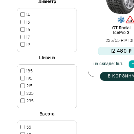
Диаметр
14
15
GT Radial
16
IcePro 3
17
235/55 R19 10
19
12 480 ₽
Ширина
на складе: 1шт.
185
В КОРЗИН
195
215
225
235
Высота
55