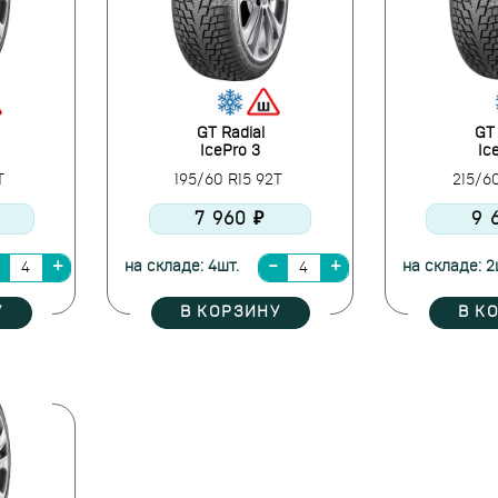
GT Radial
GT 
IcePro 3
Ic
0T
195/60 R15 92T
215/6
7 960 ₽
9 
на складе: 4шт.
на складе: 2
У
В КОРЗИНУ
В К