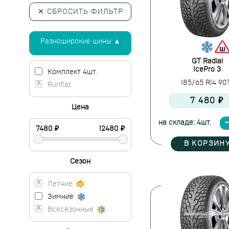
✕ СБРОСИТЬ ФИЛЬТР
Разноширокие шины ▲
GT Radial
IcePro 3
Комплект 4шт.
185/65 R14 9
Runflat
7 480 ₽
Цена
на складе: 4шт.
В КОРЗИН
Сезон
Летние
Зимние
Всесезонные