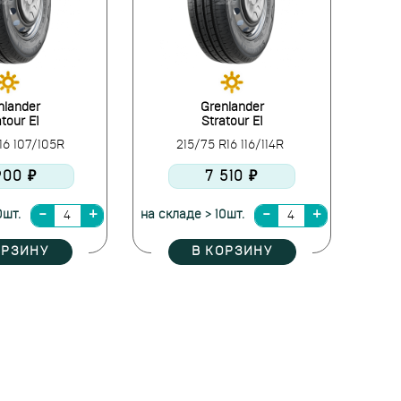
nlander
Grenlander
tour E1
Stratour E1
16 107/105R
215/75 R16 116/114R
900 ₽
7 510 ₽
0шт.
на складе > 10шт.
ОРЗИНУ
В КОРЗИНУ