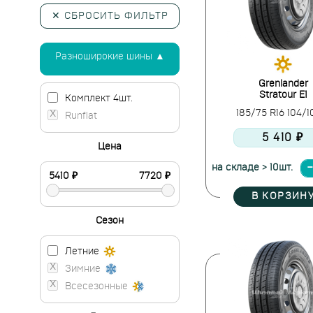
✕ СБРОСИТЬ ФИЛЬТР
Разноширокие шины ▲
Grenlander
Stratour E1
Комплект 4шт.
185/75 R16 104/
Runflat
5 410 ₽
Цена
на складе > 10шт.
В КОРЗИН
Сезон
Летние
Зимние
Всесезонные