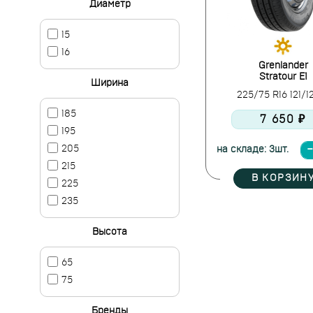
Диаметр
15
16
Grenlander
Stratour E1
Ширина
225/75 R16 121/
185
7 650 ₽
195
205
на складе: 3шт.
215
В КОРЗИН
225
235
Высота
65
75
Бренды