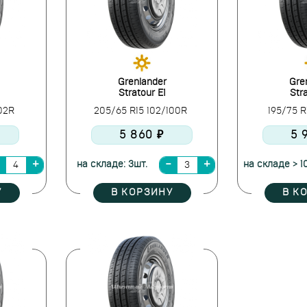
Grenlander
Gre
Stratour E1
Stra
102R
205/65 R15 102/100R
195/75 R
5 860 ₽
5 
на складе: 3шт.
на складе > 1
У
В КОРЗИНУ
В К