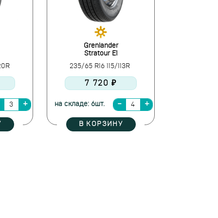
Grenlander
Stratour E1
120R
235/65 R16 115/113R
7 720 ₽
на складе: 6шт.
У
В КОРЗИНУ