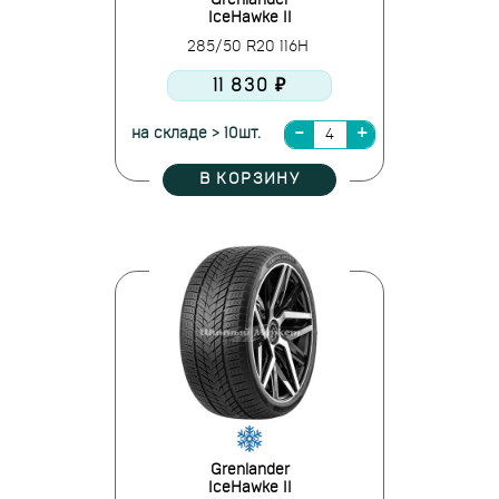
Grenlander
IceHawke II
285/50 R20 116H
11 830 ₽
на складе > 10шт.
В КОРЗИНУ
Grenlander
IceHawke II