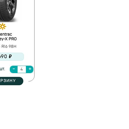
entrac
ey-X PRO
5 R16 98H
690 ₽
шт.
ОРЗИНУ