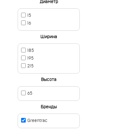
Диаметр
15
16
Ширина
185
195
215
Высота
65
Бренды
Greentrac