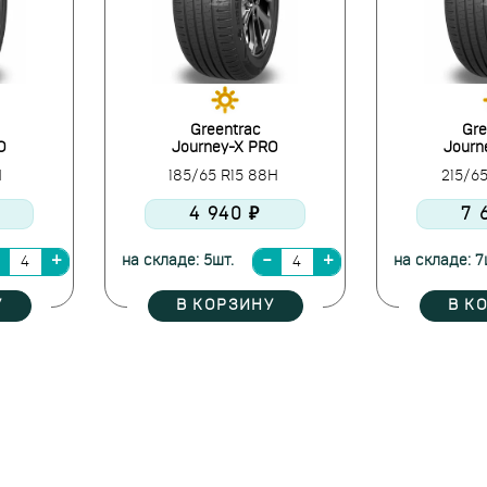
Greentrac
Gre
O
Journey-X PRO
Journ
H
185/65 R15 88H
215/6
4 940 ₽
7 
на складе: 5шт.
на складе: 7
У
В КОРЗИНУ
В К