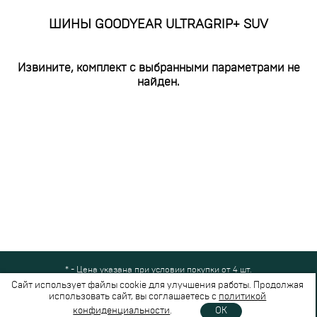
ШИНЫ GOODYEAR ULTRAGRIP+ SUV
Извините, комплект с выбранными параметрами не
найден.
* - Цена указана при условии покупки от 4 шт.
Все права защищены © 2024-2026,
Шинный Маркет
(ООО "Безопасные
Сайт использует файлы cookie для улучшения работы. Продолжая
шины")
использовать сайт, вы соглашаетесь с
политикой
Вся представленная на сайте информация носит справочный характер и не
конфиденциальности
.
OK