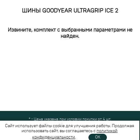
ШИНЫ GOODYEAR ULTRAGRIP ICE 2
Извините, комплект с выбранными параметрами не
найден.
* - Цена указана при условии покупки от 4 шт.
Все права защищены © 2024-2026,
Шинный Маркет
(ООО "Безопасные
Сайт использует файлы cookie для улучшения работы. Продолжая
шины")
использовать сайт, вы соглашаетесь с
политикой
Вся представленная на сайте информация носит справочный характер и не
конфиденциальности
.
OK