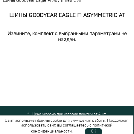
Шины Goodyear Eagle F1 Asymmetric AT
ШИНЫ GOODYEAR EAGLE F1 ASYMMETRIC AT
Извините, комплект с выбранными параметрами не
найден.
* - Цена указана при условии покупки от 4 шт.
Все права защищены © 2024-2026,
Шинный Маркет
(ООО "Безопасные
Сайт использует файлы cookie для улучшения работы. Продолжая
шины")
использовать сайт, вы соглашаетесь с
политикой
Вся представленная на сайте информация носит справочный характер и не
конфиденциальности
.
OK