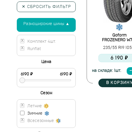
✕ СБРОСИТЬ ФИЛЬТР
Разноширокие шины ▲
Goform
FROZENERO W7
Комплект 4шт.
235/55 R19 10
Runflat
6 190 ₽
Цена
на складе: 1шт.
В КОРЗИН
Сезон
Летние
Зимние
Всесезонные