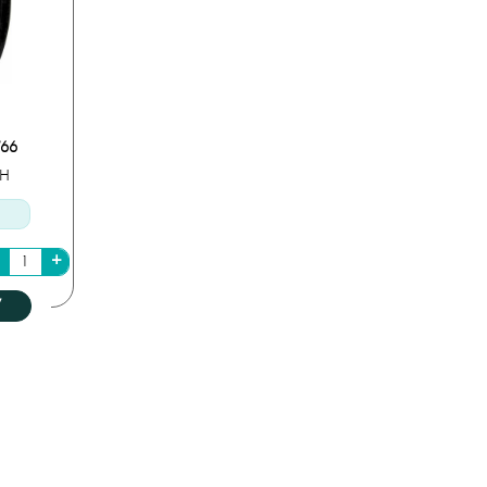
66
5H
У