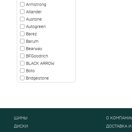
Armstrong
Atlander
Austone
Autogreen
Barez
Barum
Bearway
BFGoodrich
BLACK ARROW
Boto
Bridgestone
Cachland
Clear
Comforser
Compasal
Continental
ШИНЫ
О КОМПАНИ
Contyre
ДИСКИ
ДОСТАВКА И
Cooper