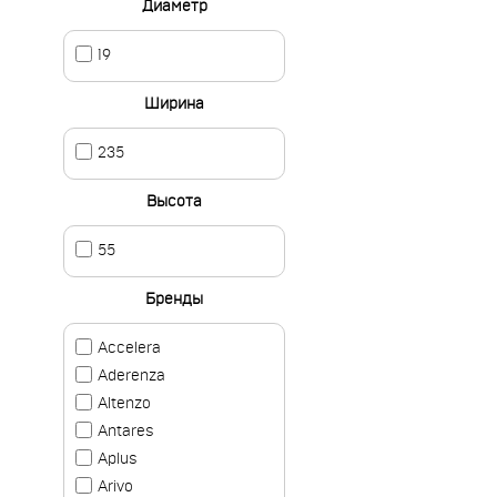
Диаметр
19
Ширина
235
Высота
55
Бренды
Accelera
Aderenza
Altenzo
Antares
Aplus
Arivo