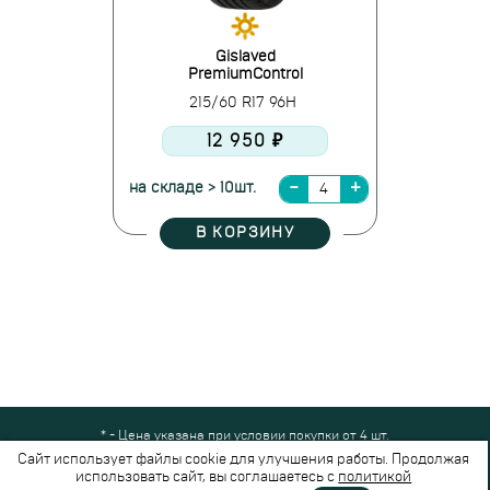
Gislaved
PremiumControl
215/60 R17 96H
12 950 ₽
на складе > 10шт.
В КОРЗИНУ
* - Цена указана при условии покупки от 4 шт.
Все права защищены © 2024-2026,
Шинный Маркет
(ООО "Безопасные
Сайт использует файлы cookie для улучшения работы. Продолжая
шины")
использовать сайт, вы соглашаетесь с
политикой