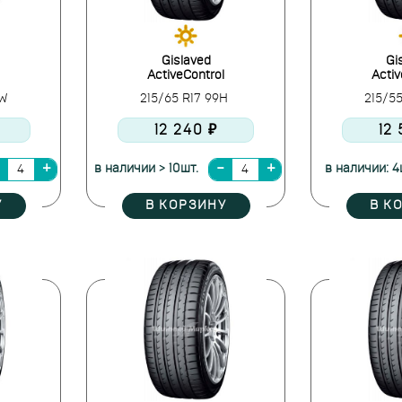
Gislaved
Gi
ActiveControl
Activ
8W
215/65 R17 99H
215/5
12 240 ₽
12
в наличии > 10шт.
в наличии: 4
У
В КОРЗИНУ
В К