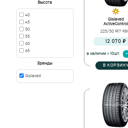
Высота
40
Gislaved
45
ActiveControl
50
225/50 R17 9
55
12 070 ₽
60
65
в наличии > 10шт.
Бренды
В КОРЗИН
Gislaved