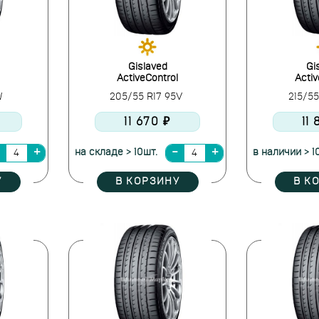
Gislaved
Gi
ActiveControl
Activ
W
205/55 R17 95V
215/5
11 670 ₽
11
на складе > 10шт.
в наличии > 1
У
В КОРЗИНУ
В К