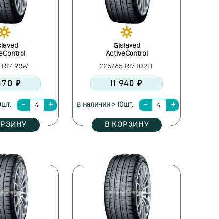
slaved
Gislaved
eControl
ActiveControl
5 R17 98W
225/65 R17 102H
 870 ₽
11 940 ₽
0шт.
в наличии > 10шт.
ОРЗИНУ
В КОРЗИНУ