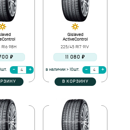
slaved
Gislaved
eControl
ActiveControl
5 R16 98H
225/45 R17 91V
700 ₽
11 080 ₽
0шт.
в наличии > 10шт.
ОРЗИНУ
В КОРЗИНУ