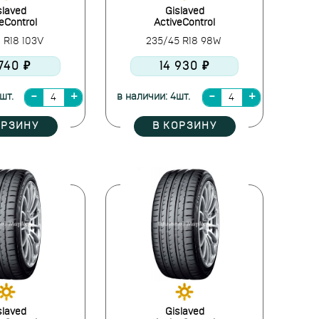
slaved
Gislaved
eControl
ActiveControl
 R18 103V
235/45 R18 98W
 740 ₽
14 930 ₽
шт.
в наличии: 4шт.
ОРЗИНУ
В КОРЗИНУ
slaved
Gislaved