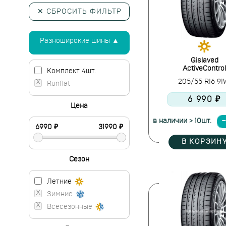
✕ СБРОСИТЬ ФИЛЬТР
Разноширокие шины ▲
Gislaved
ActiveControl
Комплект 4шт.
205/55 R16 9
Runflat
6 990 ₽
Цена
в наличии > 10шт.
В КОРЗИН
Сезон
Летние
Зимние
Всесезонные