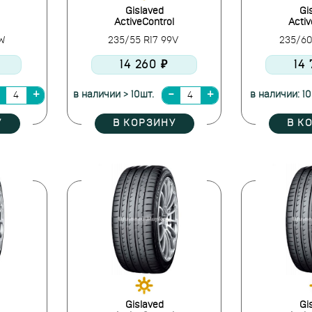
Gislaved
Gi
ActiveControl
Activ
7W
235/55 R17 99V
235/60
14 260 ₽
14
в наличии > 10шт.
в наличии: 10
У
В КОРЗИНУ
В К
Gislaved
Gi