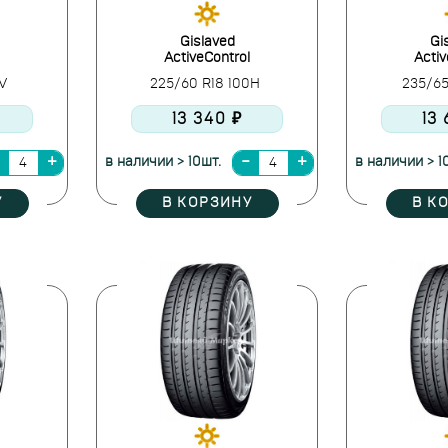
Gislaved
Gi
ActiveControl
Activ
8V
225/60 R18 100H
235/65
13 340 ₽
13
в наличии > 10шт.
в наличии > 1
У
В КОРЗИНУ
В К