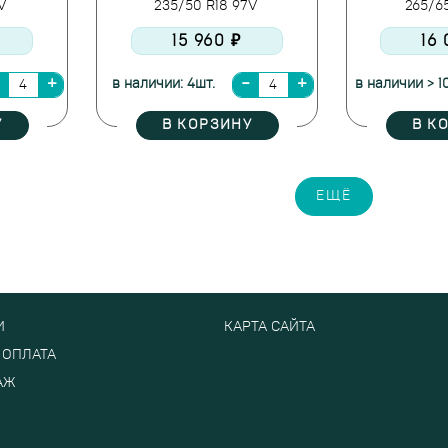
9V
235/50 R18 97V
265/65
15 960 ₽
16
в наличии: 4шт.
в наличии > 1
У
В КОРЗИНУ
В К
ЕЩЁ
И
КАРТА САЙТА
 ОПЛАТА
АЖ