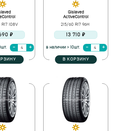
slaved
Gislaved
eControl
ActiveControl
 R17 108V
215/60 R17 96H
 690 ₽
13 710 ₽
0шт.
в наличии > 10шт.
ОРЗИНУ
В КОРЗИНУ