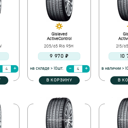
Gislaved
Gi
ActiveControl
Activ
1W
205/65 R16 95H
215/6
9 970 ₽
10 
на складе > 10шт.
в наличии > 1
У
В КОРЗИНУ
В К