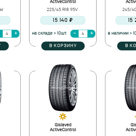
ActiveControl
Activ
0W
225/45 R18 95V
245/4
15 140 ₽
15
на складе > 10шт.
в наличии > 1
У
В КОРЗИНУ
В К
Gislaved
Gi
ActiveControl
Activ