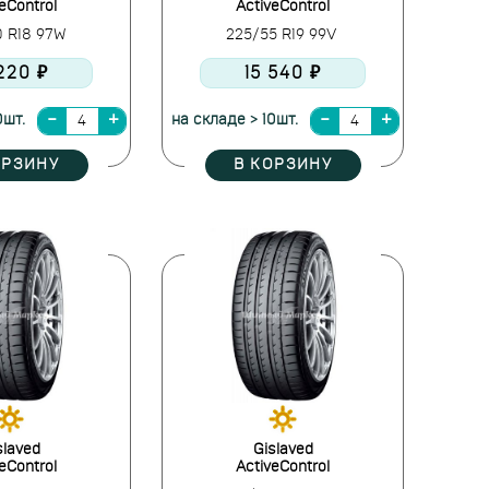
eControl
ActiveControl
0 R18 97W
225/55 R19 99V
 220 ₽
15 540 ₽
0шт.
на складе > 10шт.
ОРЗИНУ
В КОРЗИНУ
slaved
Gislaved
eControl
ActiveControl