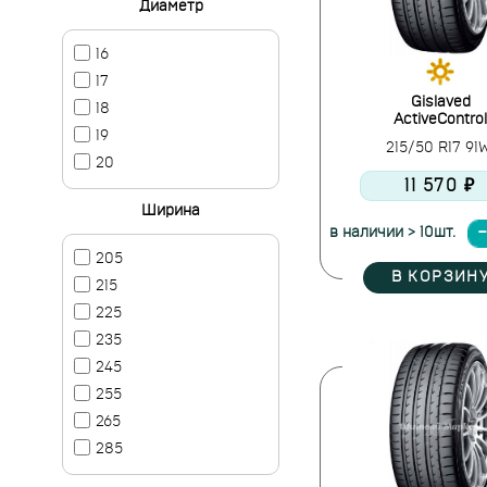
Диаметр
16
17
Gislaved
18
ActiveControl
19
215/50 R17 91
20
11 570 ₽
Ширина
в наличии > 10шт.
205
В КОРЗИН
215
225
235
245
255
265
285