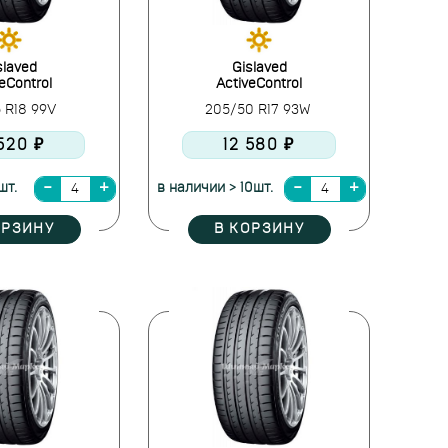
slaved
Gislaved
eControl
ActiveControl
5 R18 99V
205/50 R17 93W
 520 ₽
12 580 ₽
шт.
в наличии > 10шт.
ОРЗИНУ
В КОРЗИНУ