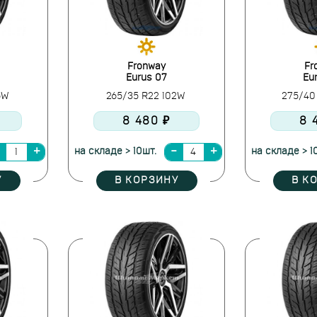
Fronway
Fr
Eurus 07
Eu
6W
265/35 R22 102W
275/40
8 480 ₽
8 
на складе > 10шт.
на складе > 1
У
В КОРЗИНУ
В К