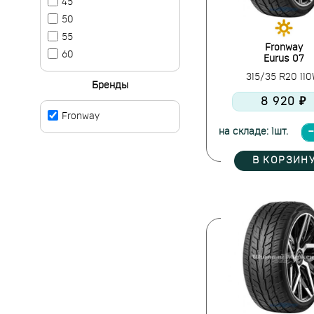
45
50
55
Fronway
60
Eurus 07
315/35 R20 11
Бренды
8 920 ₽
Fronway
на складе: 1шт.
В КОРЗИН