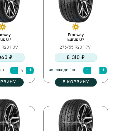
onway
Fronway
rus 07
Eurus 07
 R20 110V
275/55 R20 117V
060 ₽
8 310 ₽
шт.
на складе: 1шт.
ОРЗИНУ
В КОРЗИНУ