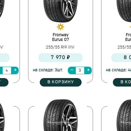
Fronway
Fr
Eurus 07
Eu
6V
255/55 R19 111V
255/55
7 970 ₽
8 
на складе: 3шт.
на складе: 4
У
В КОРЗИНУ
В К