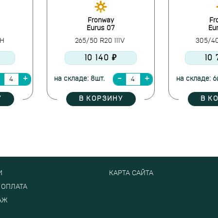
Fronway
Fr
Eurus 07
Eu
9H
265/50 R20 111V
305/40
10 140 ₽
10 
на складе: 8шт.
на складе: 6
У
В КОРЗИНУ
В К
И
КАРТА САЙТА
 ОПЛАТА
АЖ