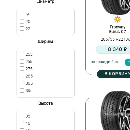
Диаметр
19
20
Fronway
22
Eurus 07
285/35 R22 10
Ширина
8 340 ₽
255
265
на складе: 1шт.
275
В КОРЗИН
285
305
315
Высота
35
40