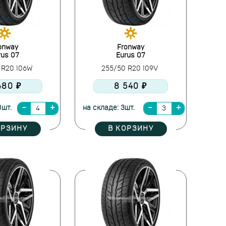
onway
Fronway
rus 07
Eurus 07
 R20 106W
255/50 R20 109V
480 ₽
8 540 ₽
0шт.
на складе: 3шт.
ОРЗИНУ
В КОРЗИНУ