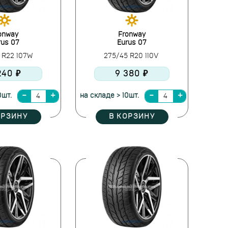
onway
Fronway
rus 07
Eurus 07
 R22 107W
275/45 R20 110V
240 ₽
9 380 ₽
0шт.
на складе > 10шт.
ОРЗИНУ
В КОРЗИНУ