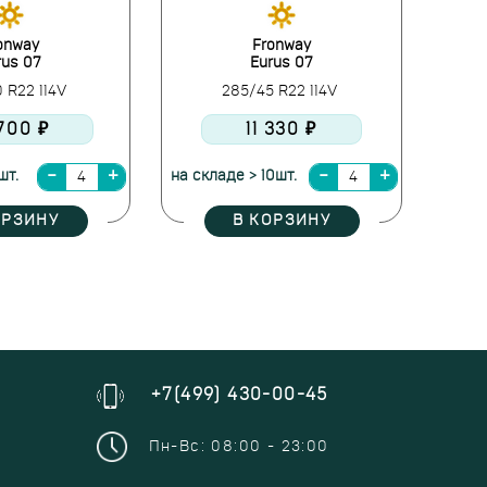
onway
Fronway
rus 07
Eurus 07
 R22 114V
285/45 R22 114V
700 ₽
11 330 ₽
шт.
на складе > 10шт.
ОРЗИНУ
В КОРЗИНУ
+7(499) 430-00-45
Пн-Вс: 08:00 - 23:00