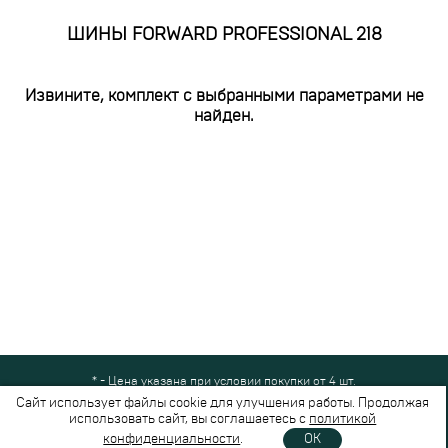
ШИНЫ FORWARD PROFESSIONAL 218
Извините, комплект с выбранными параметрами не
найден.
* - Цена указана при условии покупки от 4 шт.
Все права защищены © 2024-2026,
Шинный Маркет
(ООО "Безопасные
Сайт использует файлы cookie для улучшения работы. Продолжая
шины")
использовать сайт, вы соглашаетесь с
политикой
Вся представленная на сайте информация носит справочный характер и не
конфиденциальности
.
OK