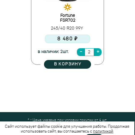
Fortune
FSR702
245/40 R20 99Y
8 480 ₽
в наличии: 2шт.
В КОРЗИНУ
* - Цена указана при условии покупки от 4 шт.
Все права защищены © 2024-2026,
Шинный Маркет
(ООО "Безопасные
Сайт использует файлы cookie для улучшения работы. Продолжая
шины")
использовать сайт, вы соглашаетесь с
политикой