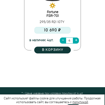
Fortune
FSR-701
295/35 R21 107Y
10 690 ₽
в наличии: 4шт.
В КОРЗИНУ
* - Цена указана при условии покупки от 4 шт.
Все права защищены © 2024-2026,
Шинный Маркет
(ООО "Безопасные
Сайт использует файлы cookie для улучшения работы. Продолжая
шины")
использовать сайт, вы соглашаетесь с
политикой