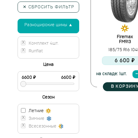
✕ СБРОСИТЬ ФИЛЬТР
Разноширокие шины ▲
Firemax
FM913
Комплект 4шт.
185/75 R16 10
Runflat
6 600 ₽
Цена
на складе: 1шт.
В КОРЗИН
Сезон
Летние
Зимние
Всесезонные