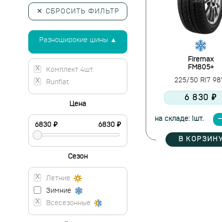
✕ СБРОСИТЬ ФИЛЬТР
Разноширокие шины ▲
Firemax
FM805+
Комплект 4шт.
225/50 R17 9
Runflat
6 830 ₽
Цена
на складе: 1шт.
В КОРЗИН
Сезон
Летние
Зимние
Всесезонные