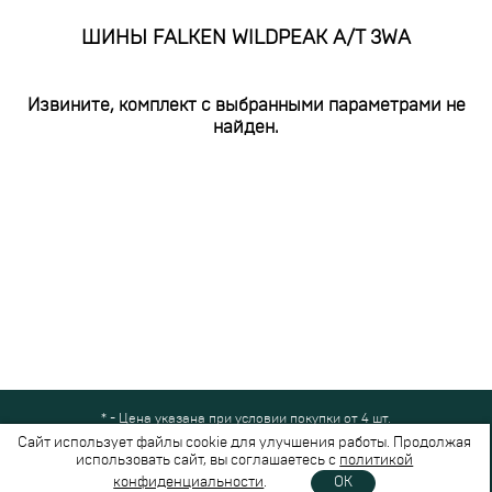
ШИНЫ FALKEN WILDPEAK A/T 3WA
Извините, комплект с выбранными параметрами не
найден.
* - Цена указана при условии покупки от 4 шт.
Все права защищены © 2024-2026,
Шинный Маркет
(ООО "Безопасные
Сайт использует файлы cookie для улучшения работы. Продолжая
шины")
использовать сайт, вы соглашаетесь с
политикой
Вся представленная на сайте информация носит справочный характер и не
конфиденциальности
.
OK