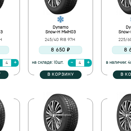
Dynamo
Dy
03
Snow-H MWH03
Snow
8H
245/40 R18 97H
225/6
8 650 ₽
8 
на складе: 10шт.
в наличии: 4
У
В КОРЗИНУ
В К