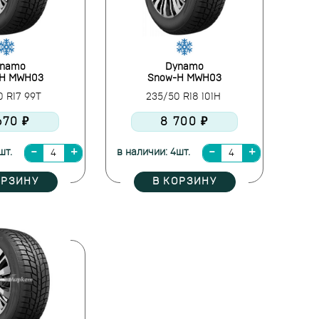
namo
Dynamo
-H MWH03
Snow-H MWH03
0 R17 99T
235/50 R18 101H
670 ₽
8 700 ₽
шт.
в наличии: 4шт.
ОРЗИНУ
В КОРЗИНУ