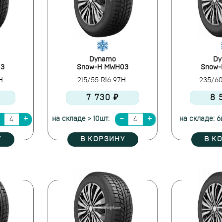
Dynamo
Dy
03
Snow-H MWH03
Snow
4H
215/55 R16 97H
235/60
7 730 ₽
8 
на складе > 10шт.
на складе: 6
У
В КОРЗИНУ
В К