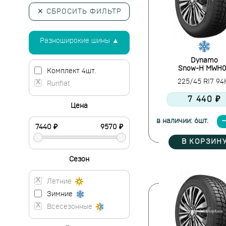
✕ СБРОСИТЬ ФИЛЬТР
Разноширокие шины ▲
Dynamo
Snow-H MWH
Комплект 4шт.
225/45 R17 9
Runflat
7 440 ₽
Цена
в наличии: 6шт.
В КОРЗИН
Сезон
Летние
Зимние
Всесезонные