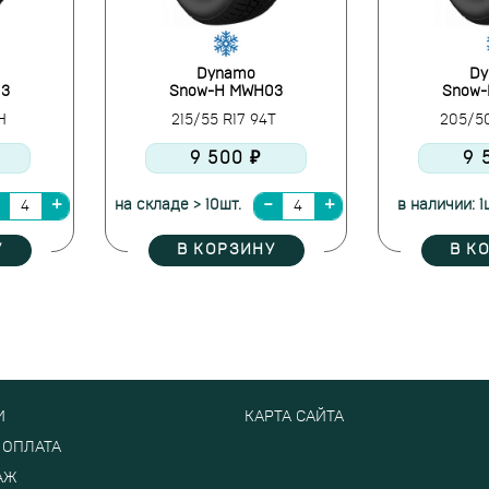
Dynamo
Dy
03
Snow-H MWH03
Snow
9H
215/55 R17 94T
205/5
9 500 ₽
9 
на складе > 10шт.
в наличии: 1
У
В КОРЗИНУ
В К
И
КАРТА САЙТА
 ОПЛАТА
АЖ