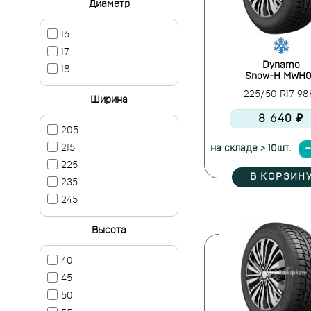
Диаметр
16
17
Dynamo
18
Snow-H MWH
225/50 R17 9
Ширина
8 640 ₽
205
215
на складе > 10шт.
225
В КОРЗИН
235
245
Высота
40
45
50