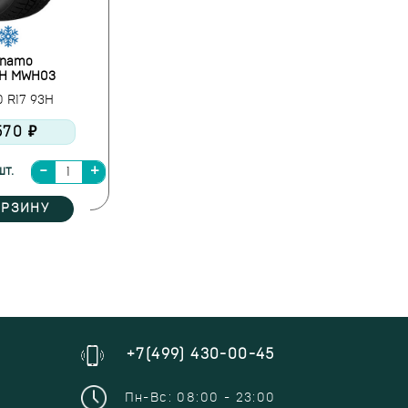
namo
-H MWH03
0 R17 93H
570 ₽
шт.
ОРЗИНУ
+7(499) 430-00-45
Пн-Вс: 08:00 - 23:00