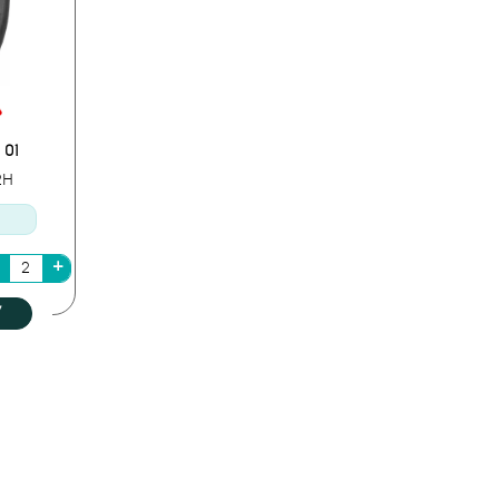
01
2H
У