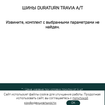
ШИНЫ DURATURN TRAVIA A/T
Извините, комплект с выбранными параметрами не
найден.
* - Цена указана при условии покупки от 4 шт.
Все права защищены © 2024-2026,
Шинный Маркет
(ООО "Безопасные
Сайт использует файлы cookie для улучшения работы. Продолжая
шины")
использовать сайт, вы соглашаетесь с
политикой
Вся представленная на сайте информация носит справочный характер и не
конфиденциальности
.
OK