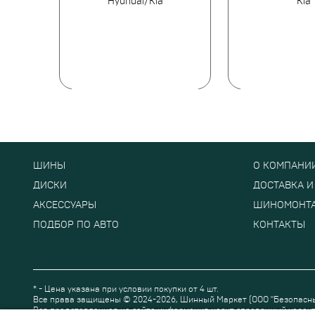
Hyundai/Kia
Kia
ШИНЫ
О КОМПАНИ
ДИСКИ
ДОСТАВКА И
АКСЕССУАРЫ
ШИНОМОНТ
ПОДБОР ПО АВТО
КОНТАКТЫ
* - Цена указана при условии покупки от 4 шт.
Все права защищены © 2024-2026,
Шинный Маркет
(ООО "Безопасн
Вся представленная на сайте информация носит справочный характ