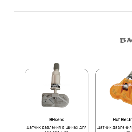
В
BHsens
Huf Elect
инах для
Датчик давления в шинах для
Датчик давления