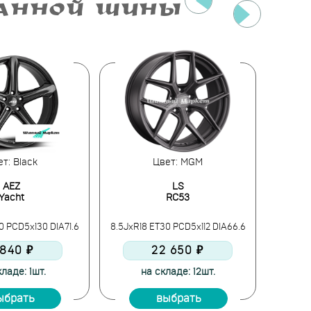
РАННОЙ ШИНЫ
т: Black
Цвет: MGM
AEZ
LS
Yacht
RC53
0 PCD5x130 DIA71.6
8.5JxR18 ET30 PCD5x112 DIA66.6
8.5JxR1
 840 ₽
22 650 ₽
ладе: 1шт.
на складе: 12шт.
ыбрать
выбрать