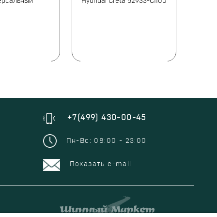
ерсальный
Hyundai Creta 52933-C1100
П
+7(499) 430-00-45
Пн-Вс: 08:00 - 23:00
Показать e-mail