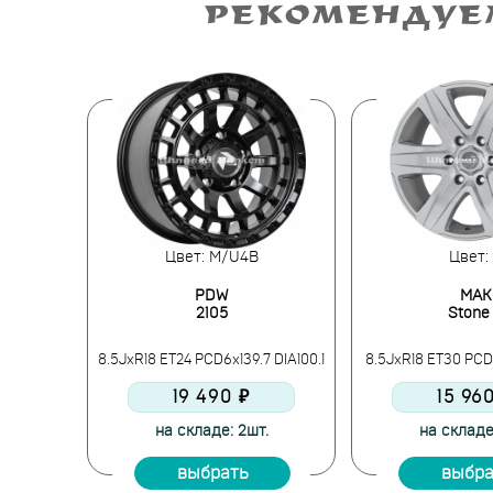
РЕКОМЕНДУЕ
Цвет: M/U4B
Цвет:
PDW
MAK
2105
Stone
3 DIA73.1
8.5JxR18 ET24 PCD6x139.7 DIA100.1
8.5JxR18 ET30 PCD6
19 490 ₽
15 96
.
на складе: 2шт.
на складе
выбрать
выбра