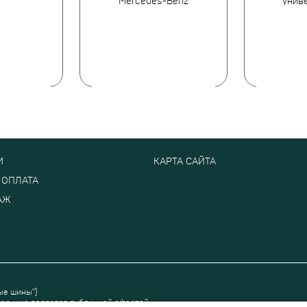
Mercedes-Benz
унив
И
КАРТА САЙТА
 ОПЛАТА
АЖ
ые шины")
ер и не является публичной офертой.