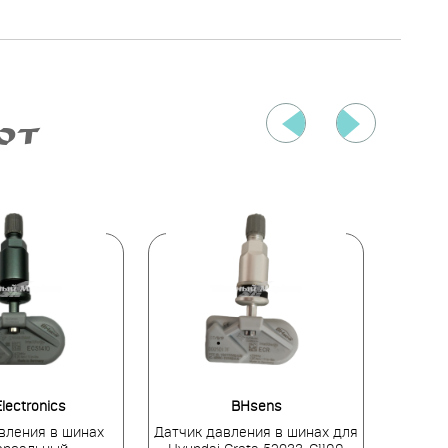
ЮТ
lectronics
BHsens
вления в шинах
Датчик давления в шинах для
Датчи