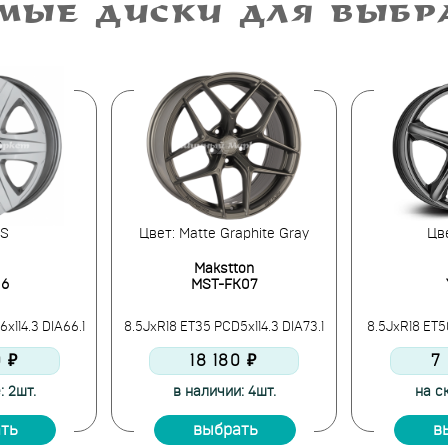
МЫЕ ДИСКИ ДЛЯ ВЫБ
 S
Цвет: Matte Graphite Gray
Цве
Makstton
 6
MST-FK07
x114.3 DIA66.1
8.5JxR18 ET35 PCD5x114.3 DIA73.1
8.5JxR18 ET5
0 ₽
18 180 ₽
7
: 2шт.
в наличии: 4шт.
на ск
ть
выбрать
в