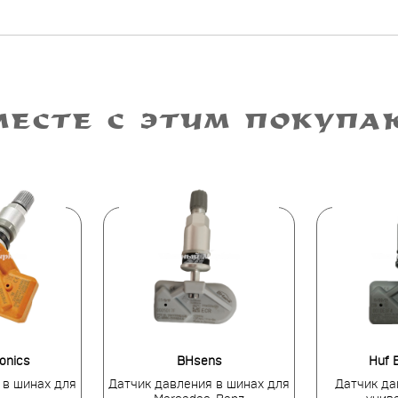
МЕСТЕ С ЭТИМ ПОКУПА
ronics
BHsens
Huf E
 в шинах для
Датчик давления в шинах для
Датчик да