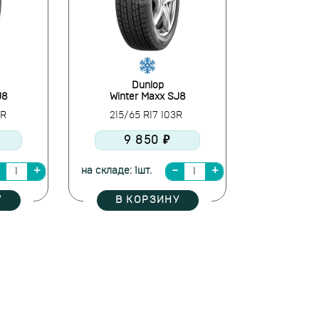
Dunlop
J8
Winter Maxx SJ8
7R
215/65 R17 103R
9 850 ₽
на складе: 1шт.
У
В КОРЗИНУ