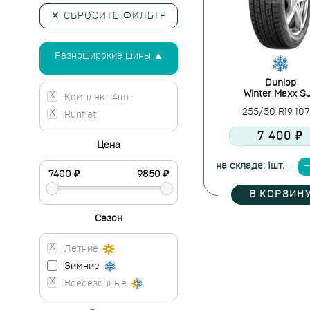
✕ СБРОСИТЬ ФИЛЬТР
Разноширокие шины ▲
Dunlop
Winter Maxx S
Комплект 4шт.
255/50 R19 10
Runflat
7 400 ₽
Цена
на складе: 1шт.
В КОРЗИН
Сезон
Летние
Зимние
Всесезонные