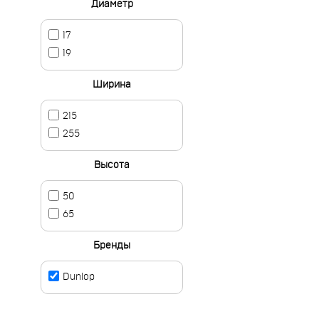
Диаметр
17
19
Ширина
215
255
Высота
50
65
Бренды
Dunlop