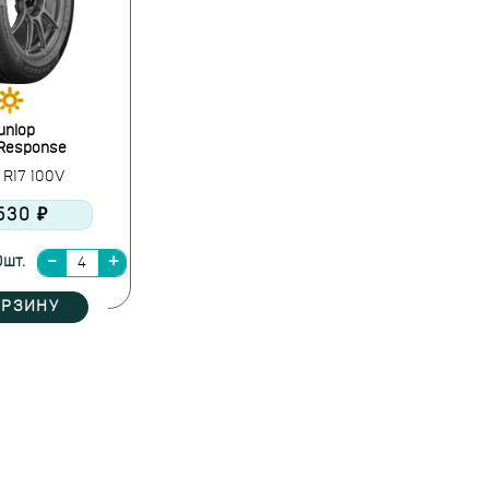
unlop
 Response
 R17 100V
 530 ₽
0шт.
ОРЗИНУ