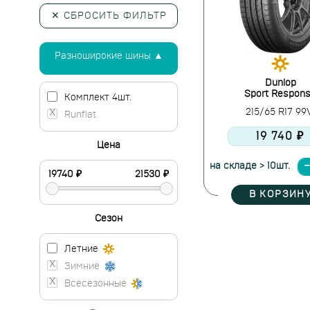
✕ СБРОСИТЬ ФИЛЬТР
Разноширокие шины ▲
Dunlop
Sport Respon
Комплект 4шт.
215/65 R17 9
Runflat
19 740 ₽
Цена
на складе > 10шт.
В КОРЗИН
Сезон
Летние
Зимние
Всесезонные