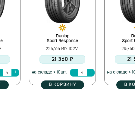
Dunlop
D
se
Sport Response
Sport
9V
225/65 R17 102V
215/60
21 360 ₽
21
на складе > 10шт.
на складе > 1
У
В КОРЗИНУ
В К