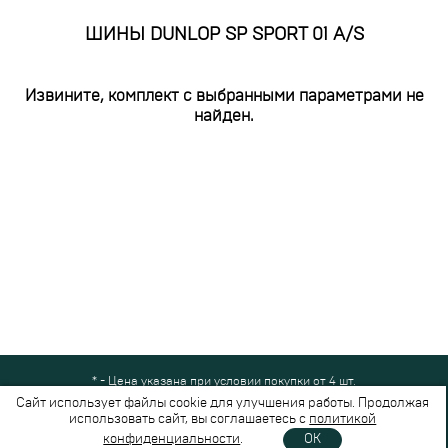
ШИНЫ DUNLOP SP SPORT 01 A/S
Извините, комплект с выбранными параметрами не
найден.
* - Цена указана при условии покупки от 4 шт.
Все права защищены © 2024-2026,
Шинный Маркет
(ООО "Безопасные
Сайт использует файлы cookie для улучшения работы. Продолжая
шины")
использовать сайт, вы соглашаетесь с
политикой
Вся представленная на сайте информация носит справочный характер и не
конфиденциальности
.
OK