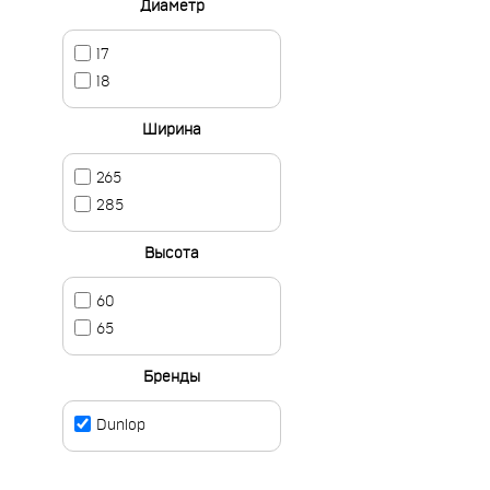
Диаметр
17
18
Ширина
265
285
Высота
60
65
Бренды
Dunlop