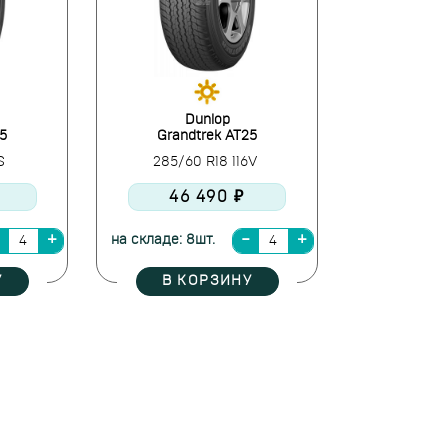
Dunlop
5
Grandtrek AT25
2S
285/60 R18 116V
46 490 ₽
на складе: 8шт.
У
В КОРЗИНУ