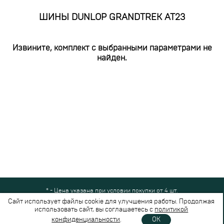
ШИНЫ DUNLOP GRANDTREK AT23
Извините, комплект с выбранными параметрами не
найден.
* - Цена указана при условии покупки от 4 шт.
Все права защищены © 2024-2026,
Шинный Маркет
(ООО "Безопасные
Сайт использует файлы cookie для улучшения работы. Продолжая
шины")
использовать сайт, вы соглашаетесь с
политикой
Вся представленная на сайте информация носит справочный характер и не
конфиденциальности
.
OK