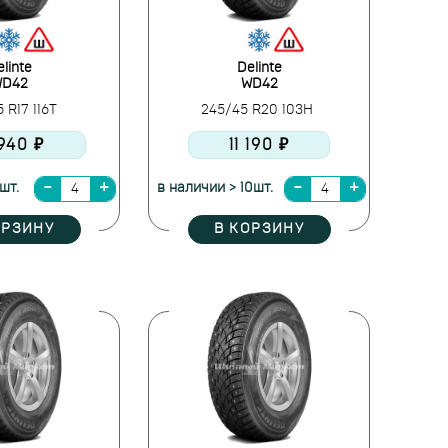
linte
Delinte
D42
WD42
 R17 116T
245/45 R20 103H
 940 ₽
11 190 ₽
шт.
в наличии > 10шт.
ОРЗИНУ
В КОРЗИНУ