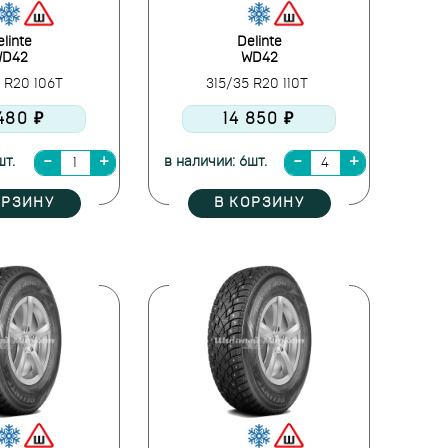
linte
Delinte
D42
WD42
 R20 106T
315/35 R20 110T
 480 ₽
14 850 ₽
шт.
в наличии: 6шт.
ОРЗИНУ
В КОРЗИНУ