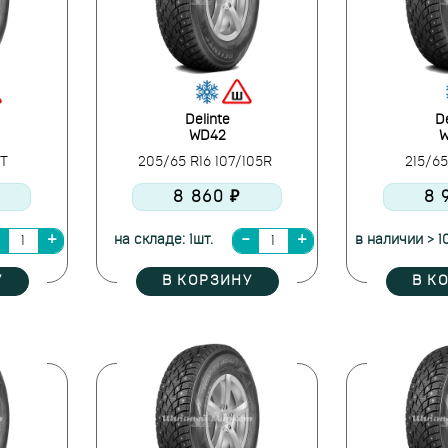
Delinte
De
WD42
W
3T
205/65 R16 107/105R
215/65
8 860 ₽
8 
на складе: 1шт.
в наличии > 1
У
В КОРЗИНУ
В К