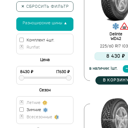
✕ СБРОСИТЬ ФИЛЬТР
Разноширокие шины ▲
Delinte
WD42
Комплект 4шт.
225/60 R17 10
Runflat
8 430 ₽
Цена
в наличии: 1шт.
В КОРЗИН
Сезон
Летние
Зимние
Всесезонные