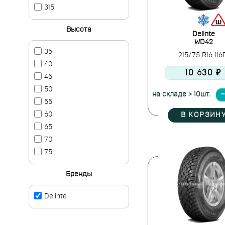
315
Высота
Delinte
WD42
35
215/75 R16 11
40
10 630 ₽
45
50
на складе > 10шт.
55
60
В КОРЗИН
65
70
75
Бренды
Delinte