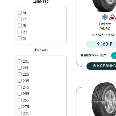
Диаметр
16
17
Delinte
18
WD42
20
235/45 R18 9
21
9 160 ₽
Ширина
в наличии: 1шт.
205
В КОРЗИН
215
225
235
245
255
265
275
285