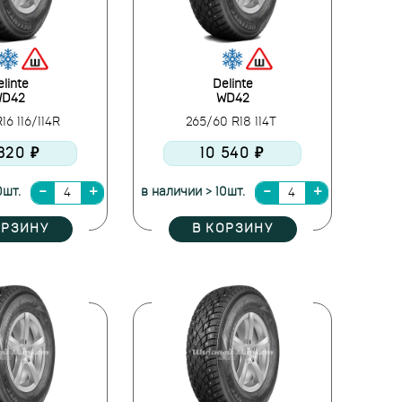
linte
Delinte
D42
WD42
16 116/114R
265/60 R18 114T
 320 ₽
10 540 ₽
0шт.
в наличии > 10шт.
ОРЗИНУ
В КОРЗИНУ