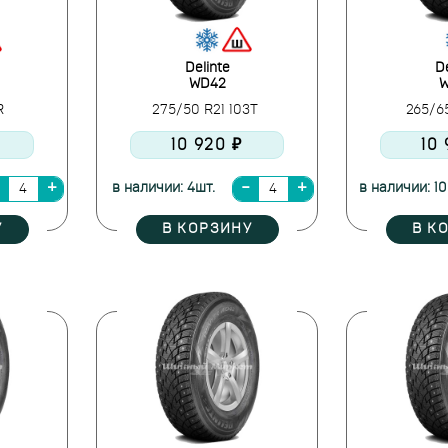
Delinte
De
WD42
W
6R
275/50 R21 103T
265/65
10 920 ₽
10
в наличии: 4шт.
в наличии: 10
У
В КОРЗИНУ
В К