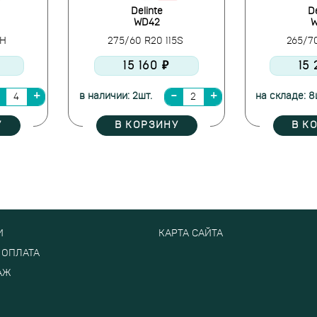
Delinte
De
WD42
W
7H
275/60 R20 115S
265/70
15 160 ₽
15
в наличии: 2шт.
на складе: 8
У
В КОРЗИНУ
В К
И
КАРТА САЙТА
 ОПЛАТА
АЖ