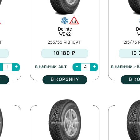
Delinte
De
WD42
W
8T
255/55 R18 109T
215/75 R
10 180 ₽
10
в наличии: 4шт.
в наличии > 1
У
В КОРЗИНУ
В К