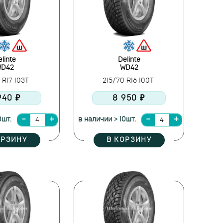
linte
Delinte
D42
WD42
 R17 103T
215/70 R16 100T
940 ₽
8 950 ₽
0шт.
в наличии > 10шт.
ОРЗИНУ
В КОРЗИНУ