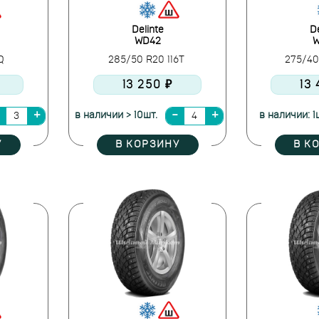
Delinte
De
WD42
W
5Q
285/50 R20 116T
275/40
13 250 ₽
13
в наличии > 10шт.
в наличии: 1
У
В КОРЗИНУ
В К