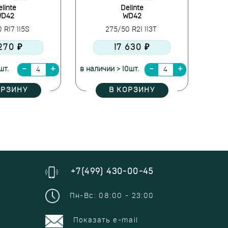
linte
Delinte
D42
WD42
 R17 115S
275/50 R21 113T
 270 ₽
17 630 ₽
шт.
в наличии > 10шт.
ОРЗИНУ
В КОРЗИНУ
+7(499) 430-00-45
Пн-Вс: 08:00 - 23:00
Показать e-mail