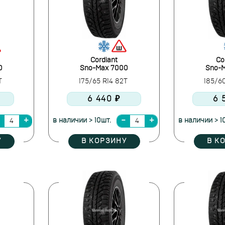
Cordiant
Co
0
Sno-Max 7000
Sno-
2T
175/65 R14 82T
185/6
6 440 ₽
6 
в наличии > 10шт.
в наличии > 1
У
В КОРЗИНУ
В К