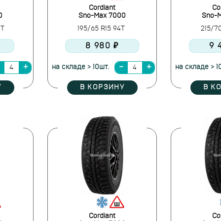
Cordiant
Co
0
Sno-Max 7000
Sno-
0T
195/65 R15 94T
215/7
8 980 ₽
9 
на складе > 10шт.
на складе > 1
У
В КОРЗИНУ
В К
Cordiant
Co