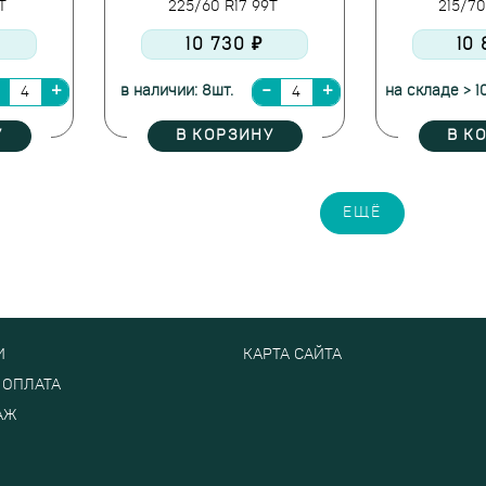
8T
225/60 R17 99T
215/70
10 730 ₽
10 
в наличии: 8шт.
на складе > 1
У
В КОРЗИНУ
В К
ЕЩЁ
И
КАРТА САЙТА
 ОПЛАТА
АЖ