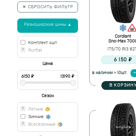
✕ СБРОСИТЬ ФИЛЬТР
Разноширокие шины ▲
Cordiant
Sno-Max 700
Комплект 4шт.
175/70 R13 8
Runflat
6 150 ₽
Цена
в наличии > 10шт.
В КОРЗИН
Сезон
Летние
Зимние
Всесезонные