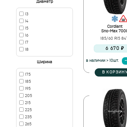
Диаметр
13
14
Cordiant
15
Sno-Max 700
16
185/60 R15 8
17
6 670 ₽
18
в наличии > 10шт.
Ширина
В КОРЗИН
175
185
195
205
215
225
235
265