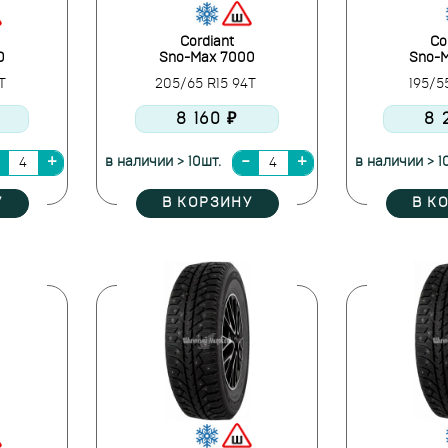
Cordiant
Co
0
Sno-Max 7000
Sno-
2T
205/65 R15 94T
195/5
8 160 ₽
8 
в наличии > 10шт.
в наличии > 1
У
В КОРЗИНУ
В К