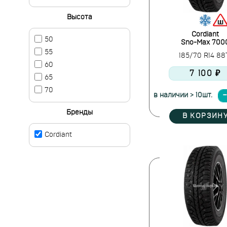
Высота
Cordiant
50
Sno-Max 700
55
185/70 R14 8
60
7 100 ₽
65
70
в наличии > 10шт.
Бренды
В КОРЗИН
Cordiant