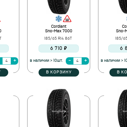
Cordiant
Co
0
Sno-Max 7000
Sno-
4T
185/65 R14 86T
185/6
6 710 ₽
6 
в наличии > 10шт.
в наличии > 1
У
В КОРЗИНУ
В К