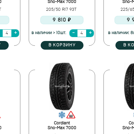
0
Sno-Max 7000
Sno-
8T
205/50 R17 93T
225/65
9 810 ₽
9 
в наличии > 10шт.
в наличии: 8
У
В КОРЗИНУ
В К
Cordiant
Co
0
Sno-Max 7000
Sno-