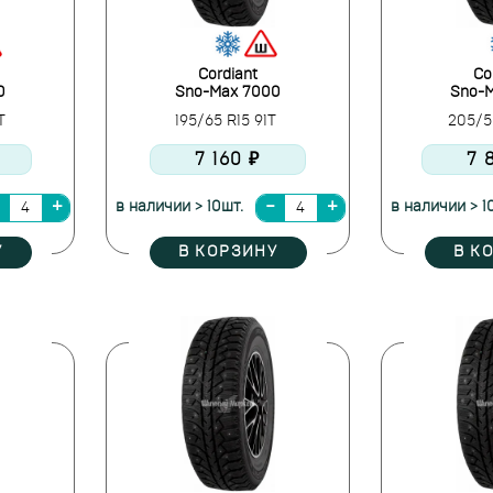
Cordiant
Co
0
Sno-Max 7000
Sno-
8T
195/65 R15 91T
205/5
7 160 ₽
7 
в наличии > 10шт.
в наличии > 1
У
В КОРЗИНУ
В К