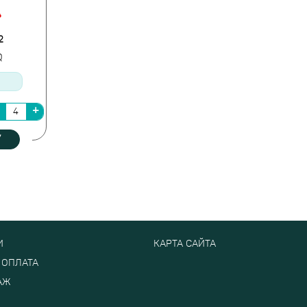
2
6Q
У
И
КАРТА САЙТА
 ОПЛАТА
АЖ