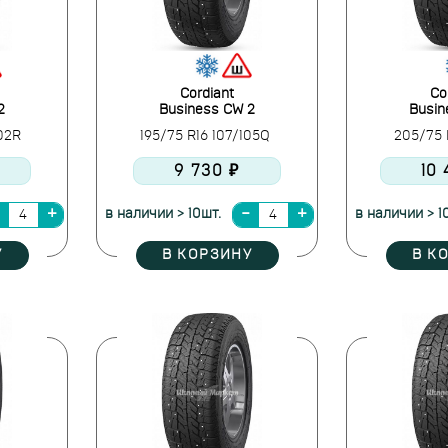
Cordiant
Co
2
Business CW 2
Busin
102R
195/75 R16 107/105Q
205/75 R
9 730 ₽
10 
в наличии > 10шт.
в наличии > 1
У
В КОРЗИНУ
В К