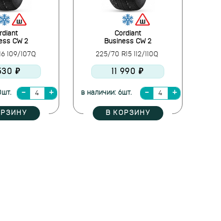
rdiant
Cordiant
ess CW 2
Business CW 2
16 109/107Q
225/70 R15 112/110Q
 530 ₽
11 990 ₽
0шт.
в наличии: 6шт.
ОРЗИНУ
В КОРЗИНУ