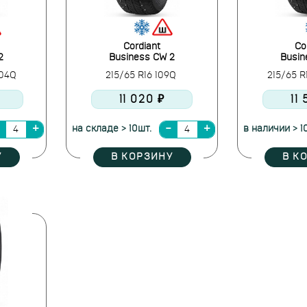
Cordiant
Co
2
Business CW 2
Busin
104Q
215/65 R16 109Q
215/65 R
11 020 ₽
11
на складе > 10шт.
в наличии > 1
У
В КОРЗИНУ
В К