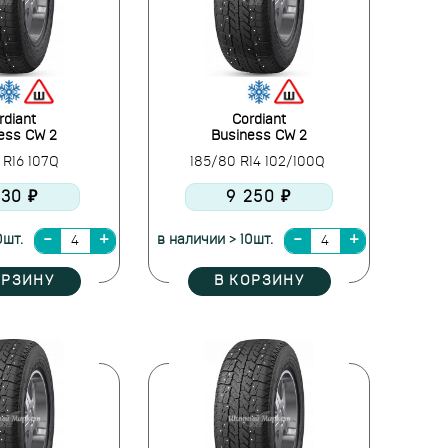
rdiant
Cordiant
ess CW 2
Business CW 2
 R16 107Q
185/80 R14 102/100Q
130 ₽
9 250 ₽
0шт.
в наличии > 10шт.
ОРЗИНУ
В КОРЗИНУ