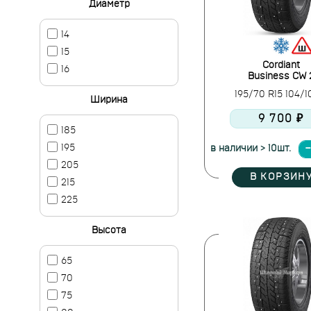
Диаметр
14
15
Cordiant
16
Business CW 
195/70 R15 104/
Ширина
9 700 ₽
185
195
в наличии > 10шт.
205
В КОРЗИН
215
225
Высота
65
70
75