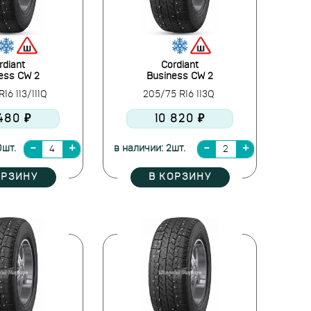
rdiant
Cordiant
ess CW 2
Business CW 2
16 113/111Q
205/75 R16 113Q
480 ₽
10 820 ₽
0шт.
в наличии: 2шт.
ОРЗИНУ
В КОРЗИНУ