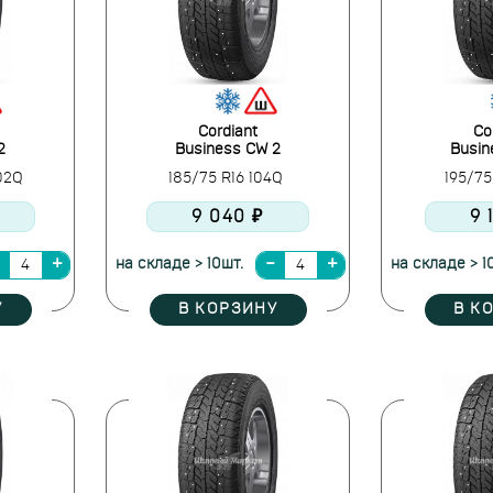
Cordiant
Co
2
Business CW 2
Busin
102Q
185/75 R16 104Q
195/75
9 040 ₽
9 
на складе > 10шт.
на складе > 1
У
В КОРЗИНУ
В К