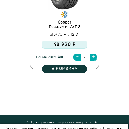
Cooper
Discoverer A/T 3
315/70 R17 121S
48 920 ₽
на складе: 4шт.
В КОРЗИНУ
* - Цена указана при условии покупки от 4 шт.
Все права защищены © 2024-2026,
Шинный Маркет
(ООО "Безопасные
Сайт использует файлы cookie для улучшения работы. Продолжая