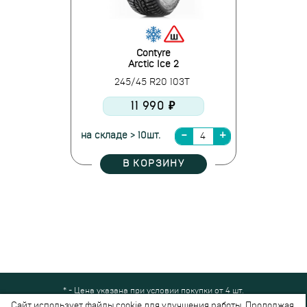
Contyre
Arctic Ice 2
245/45 R20 103T
11 990 ₽
на складе > 10шт.
В КОРЗИНУ
* - Цена указана при условии покупки от 4 шт.
Все права защищены © 2024-2026,
Шинный Маркет
(ООО "Безопасные
Сайт использует файлы cookie для улучшения работы. Продолжая