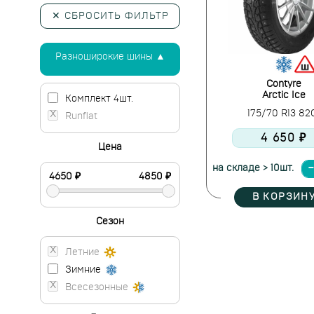
✕ СБРОСИТЬ ФИЛЬТР
Разноширокие шины ▲
Contyre
Arctic Ice
Комплект 4шт.
175/70 R13 8
Runflat
4 650 ₽
Цена
на складе > 10шт.
В КОРЗИН
Сезон
Летние
Зимние
Всесезонные