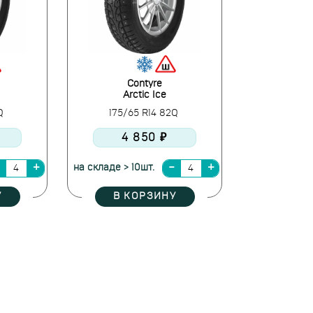
Contyre
Arctic Ice
2Q
175/65 R14 82Q
4 850 ₽
на складе > 10шт.
У
В КОРЗИНУ