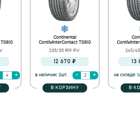
Continental
Cont
 TS810
ContiWinterContact TS810
ContiWinte
1V
235/35 R19 91V
245/45
12 670 ₽
13
в наличии: 2шт.
на складе: 1
У
В КОРЗИНУ
В К