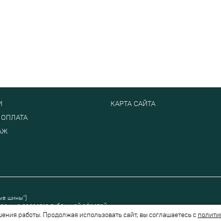
И
КАРТА САЙТА
 ОПЛАТА
АЖ
ые шины")
ер и не является публичной офертой.
шения работы. Продолжая использовать сайт, вы соглашаетесь с
полити