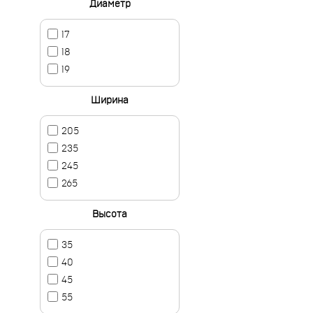
Диаметр
17
18
19
Ширина
205
235
245
265
Высота
35
40
45
55