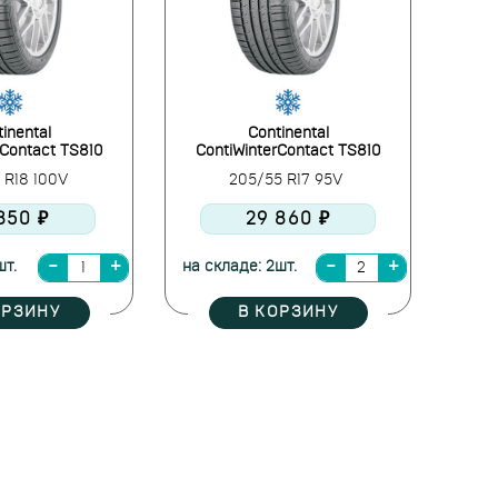
inental
Continental
rContact TS810
ContiWinterContact TS810
 R18 100V
205/55 R17 95V
 850 ₽
29 860 ₽
шт.
на складе: 2шт.
ОРЗИНУ
В КОРЗИНУ