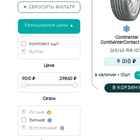
✕ СБРОСИТЬ ФИЛЬТР
Разноширокие шины ▲
Continental
ContiWinterContact
Комплект 4шт.
265/40 R18 10
Runflat
9 010 ₽
Цена
в наличии > 10шт.
В КОРЗИН
Сезон
Летние
Зимние
Всесезонные