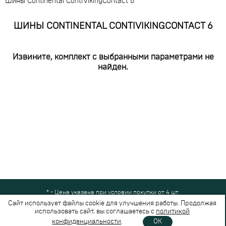
Шины Continental ContiVikingContact 6
ШИНЫ CONTINENTAL CONTIVIKINGCONTACT 6
Извините, комплект с выбранными параметрами не
найден.
* - Цена указана при условии покупки от 4 шт.
Все права защищены © 2024-2026,
Шинный Маркет
(ООО "Безопасные
Сайт использует файлы cookie для улучшения работы. Продолжая
шины")
использовать сайт, вы соглашаетесь с
политикой
Вся представленная на сайте информация носит справочный характер и не
конфиденциальности
.
OK