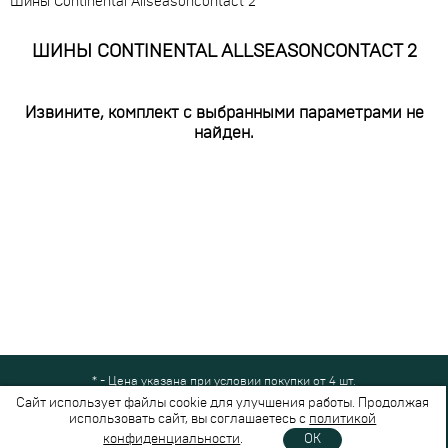
Шины Continental Allseasoncontact 2
ШИНЫ CONTINENTAL ALLSEASONCONTACT 2
Извините, комплект с выбранными параметрами не
найден.
* - Цена указана при условии покупки от 4 шт.
Все права защищены © 2024-2026,
Шинный Маркет
(ООО "Безопасные
Сайт использует файлы cookie для улучшения работы. Продолжая
шины")
использовать сайт, вы соглашаетесь с
политикой
Вся представленная на сайте информация носит справочный характер и не
конфиденциальности
.
OK