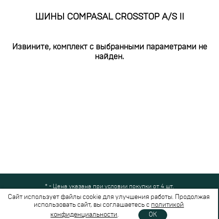
ШИНЫ COMPASAL CROSSTOP A/S II
Извините, комплект с выбранными параметрами не
найден.
* - Цена указана при условии покупки от 4 шт.
Все права защищены © 2024-2026,
Шинный Маркет
(ООО "Безопасные
Сайт использует файлы cookie для улучшения работы. Продолжая
шины")
использовать сайт, вы соглашаетесь с
политикой
Вся представленная на сайте информация носит справочный характер и не
конфиденциальности
.
OK