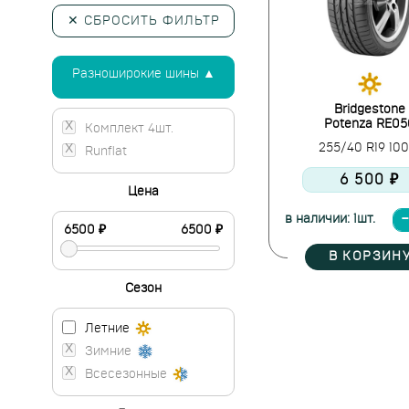
✕ СБРОСИТЬ ФИЛЬТР
Разноширокие шины ▲
Bridgestone
Potenza RE05
Комплект 4шт.
255/40 R19 10
Runflat
6 500 ₽
Цена
в наличии: 1шт.
В КОРЗИН
Сезон
Летние
Зимние
Всесезонные