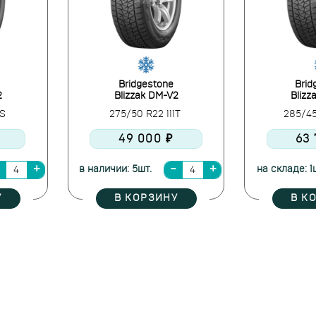
Bridgestone
Brid
2
Blizzak DM-V2
Blizz
2S
275/50 R22 111T
285/45
49 000 ₽
63 
в наличии: 5шт.
на складе: 1
У
В КОРЗИНУ
В К