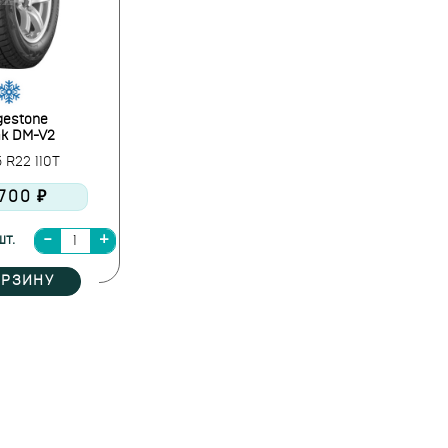
gestone
ak DM-V2
 R22 110T
700 ₽
шт.
ОРЗИНУ