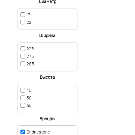
Диаметр
17
22
Ширина
225
275
285
Высота
45
50
65
Бренды
Bridgestone