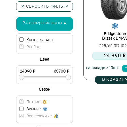
✕ СБРОСИТЬ ФИЛЬТР
Разноширокие шины ▲
Bridgestone
Blizzak DM-V
Комплект 4шт.
225/65 R17 10
Runflat
24 890 ₽
Цена
на складе > 10шт.
В КОРЗИН
Сезон
Летние
Зимние
Всесезонные