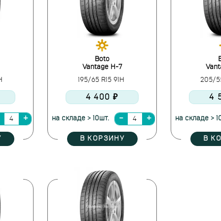
Boto
Vantage H-7
Vant
2H
195/65 R15 91H
205/5
4 400 ₽
4 
на складе > 10шт.
на складе > 1
У
В КОРЗИНУ
В К