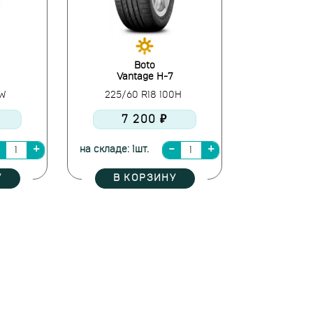
Boto
Vantage H-7
9W
225/60 R18 100H
7 200 ₽
на складе: 1шт.
У
В КОРЗИНУ