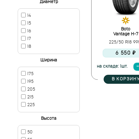
Диаметр
14
15
Boto
16
Vantage H-7
17
225/50 R18 9
18
6 550 ₽
Ширина
на складе: 1шт.
175
В КОРЗИН
195
205
215
225
Высота
50