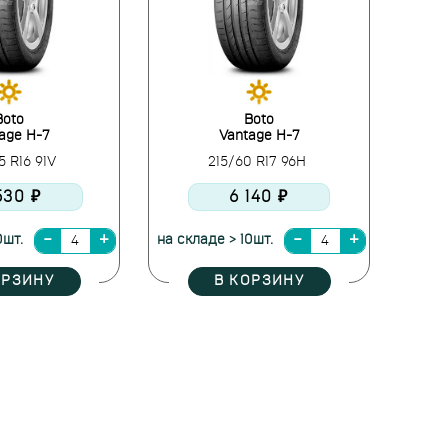
Boto
Boto
age H-7
Vantage H-7
5 R16 91V
215/60 R17 96H
530 ₽
6 140 ₽
0шт.
на складе > 10шт.
ОРЗИНУ
В КОРЗИНУ