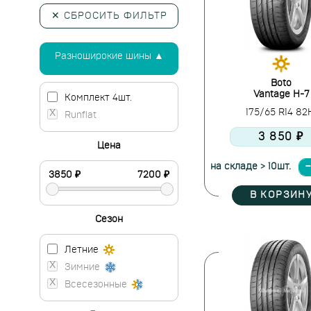
✕ СБРОСИТЬ ФИЛЬТР
Разноширокие шины ▲
Boto
Vantage H-7
Комплект 4шт.
175/65 R14 8
Runflat
3 850 ₽
Цена
на складе > 10шт.
В КОРЗИН
Сезон
Летние
Зимние
Всесезонные