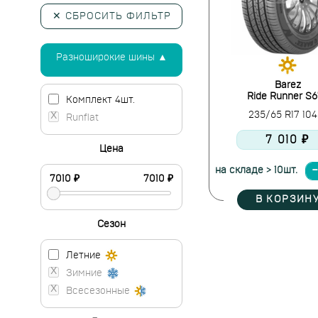
✕ СБРОСИТЬ ФИЛЬТР
Разноширокие шины ▲
Barez
Ride Runner S
Комплект 4шт.
235/65 R17 10
Runflat
7 010 ₽
Цена
на складе > 10шт.
В КОРЗИН
Сезон
Летние
Зимние
Всесезонные