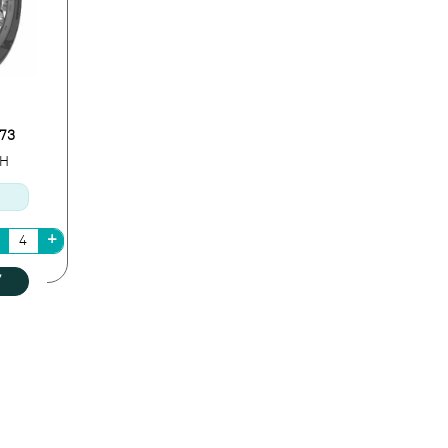
673
4H
У