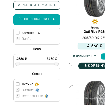
✕ СБРОСИТЬ ФИЛЬТР
Разноширокие шины ▲
Barez
Opti Ride P68
Комплект 4шт.
205/50 R17 9
Runflat
4 560 ₽
Цена
в наличии: 1шт.
В КОРЗИН
Сезон
Летние
Зимние
Всесезонные