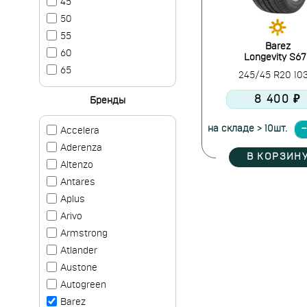
45
50
55
Barez
60
Longevity S67
65
245/45 R20 10
8 400 ₽
Бренды
на складе > 10шт.
Accelera
Aderenza
В КОРЗИН
Altenzo
Antares
Aplus
Arivo
Armstrong
Atlander
Austone
Autogreen
Barez