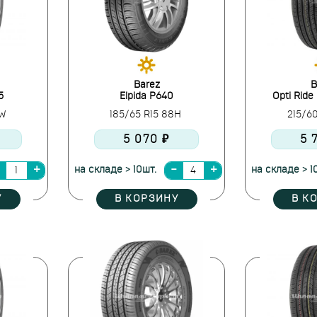
Barez
B
5
Elpida P640
Opti Ride
3W
185/65 R15 88H
215/6
5 070 ₽
5 
на складе > 10шт.
на складе > 1
У
В КОРЗИНУ
В К