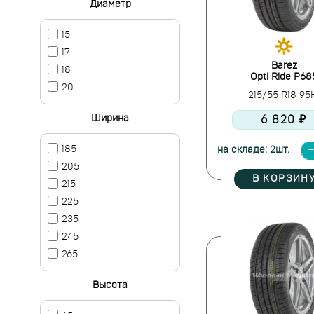
Диаметр
15
17
Barez
18
Opti Ride P68
20
215/55 R18 9
Ширина
6 820 ₽
185
на складе: 2шт.
205
В КОРЗИН
215
225
235
245
265
Высота