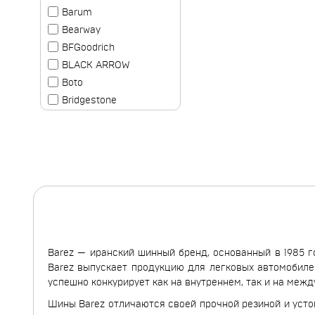
Barum
Bearway
BFGoodrich
BLACK ARROW
Boto
Bridgestone
Cachland
Clear
Comforser
Compasal
Continental
Contyre
Cooper
Cordiant
Barez — иранский шинный бренд, основанный в 1985 г
Delinte
Barez выпускает продукцию для легковых автомобилей
Delmax
успешно конкурирует как на внутреннем, так и на меж
Doublestar
Шины Barez отличаются своей прочной резиной и усто
Dunlop