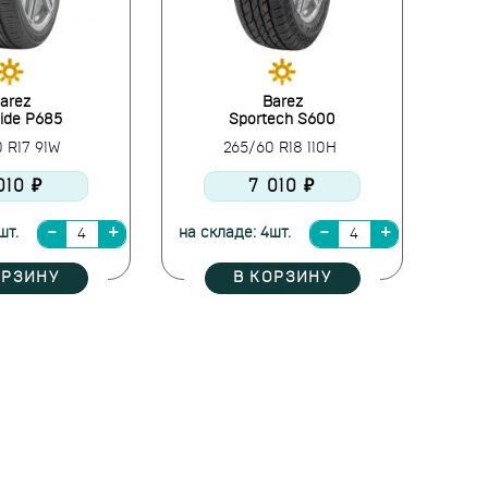
arez
Barez
Ride P685
Sportech S600
0 R17 91W
265/60 R18 110H
010 ₽
7 010 ₽
шт.
на складе: 4шт.
ОРЗИНУ
В КОРЗИНУ