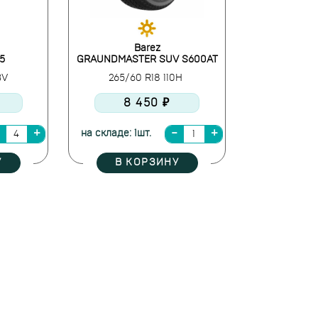
Barez
5
GRAUNDMASTER SUV S600AT
3V
265/60 R18 110H
8 450 ₽
на складе: 1шт.
У
В КОРЗИНУ