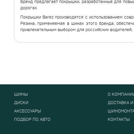
Бренд предлагает покрышки, разработанные для повы
Duraturn
дорогах.
Dynamo
Покрышки Barez производятся с использованием совр
Ecovision
Резина, применяемая в шинах этого бренда, обеспеч
Evergreen
привлекательным выбором для российских водителей, 
Falken
Farroad
FEDERAL
Firemax
Firestone
Formula
Fortune
Forward
ШИНЫ
О КОМПАНИ
Fronway
ДИСКИ
ДОСТАВКА И
Frztrac
Fulda
АКСЕССУАРЫ
ШИНОМОНТ
Galaxia
ПОДБОР ПО АВТО
КОНТАКТЫ
General Tire
Gislaved