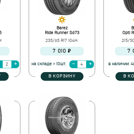
Barez
B
5
Ride Runner S673
Opti 
5H
235/65 R17 104H
215/5
7 010 ₽
7 
на складе > 10шт.
в наличии: 4
У
В КОРЗИНУ
В К