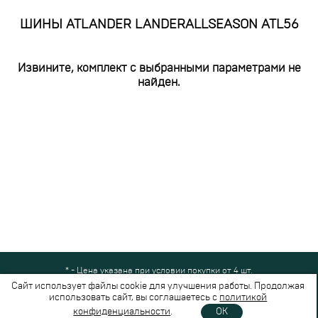
ШИНЫ ATLANDER LANDERALLSEASON ATL56
Извините, комплект с выбранными параметрами не
найден.
* - Цена указана при условии покупки от 4 шт.
Все права защищены © 2024-2026,
Шинный Маркет
(ООО "Безопасные
Сайт использует файлы cookie для улучшения работы. Продолжая
шины")
использовать сайт, вы соглашаетесь с
политикой
Вся представленная на сайте информация носит справочный характер и не
конфиденциальности
.
OK