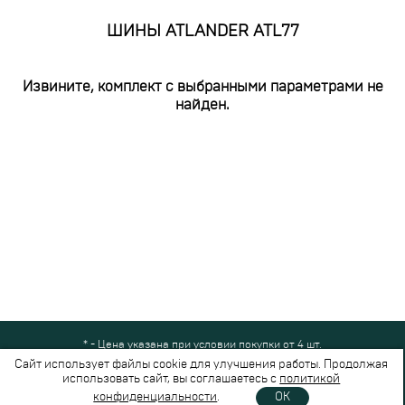
ШИНЫ ATLANDER ATL77
Извините, комплект с выбранными параметрами не
найден.
* - Цена указана при условии покупки от 4 шт.
Все права защищены © 2024-2026,
Шинный Маркет
(ООО "Безопасные
Сайт использует файлы cookie для улучшения работы. Продолжая
шины")
использовать сайт, вы соглашаетесь с
политикой
Вся представленная на сайте информация носит справочный характер и не
конфиденциальности
.
OK